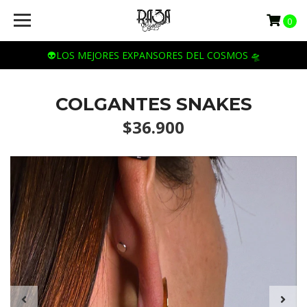
0
👽LOS MEJORES EXPANSORES DEL COSMOS 🛸
COLGANTES SNAKES
$36.900