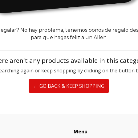
regalar? No hay problema, tenemos bonos de regalo de
para que hagas feliz a un Alíen.
re aren't any products available in this categ
earching again or keep shopping by clicking on the button 
← GO BACK & KEEP SHOPPING
Menu