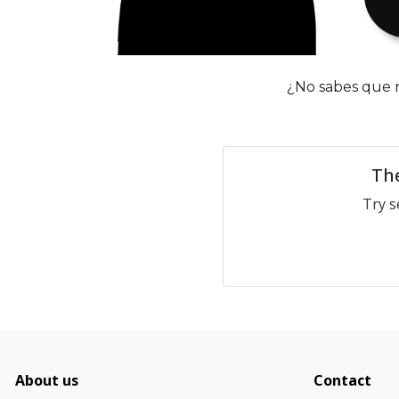
¿No sabes que 
The
Try s
About us
Contact