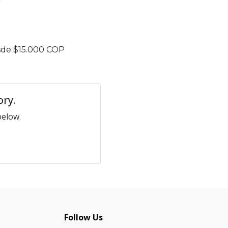
sde $15.000 COP
ory.
below.
Follow Us