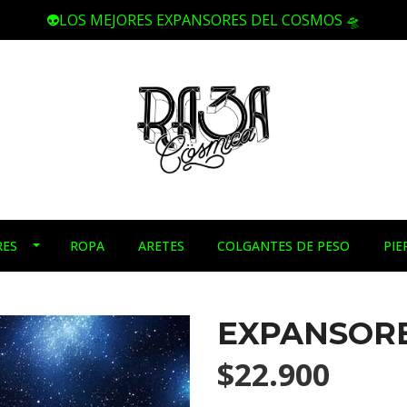
👽LOS MEJORES EXPANSORES DEL COSMOS 🛸
RES
ROPA
ARETES
COLGANTES DE PESO
PIE
EXPANSORE
$22.900