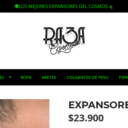
👽LOS MEJORES EXPANSORES DEL COSMOS 🛸
ES
ROPA
ARETES
COLGANTES DE PESO
PIE
EXPANSORE
$23.900