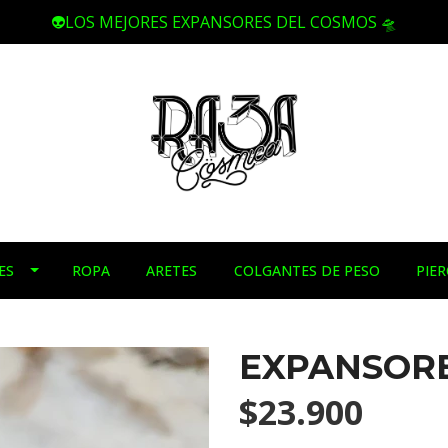
👽LOS MEJORES EXPANSORES DEL COSMOS 🛸
ES
ROPA
ARETES
COLGANTES DE PESO
PIE
EXPANSOR
$23.900