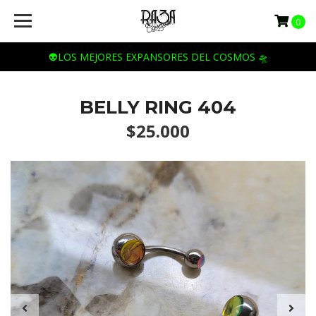
0
👽LOS MEJORES EXPANSORES DEL COSMOS 🛸
BELLY RING 404
$25.000