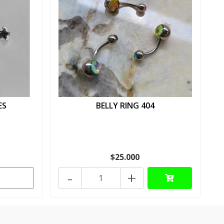
ES
BELLY RING 404
$25.000
-
+