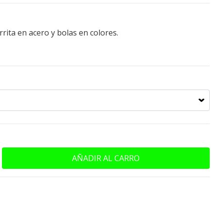
rita en acero y bolas en colores.