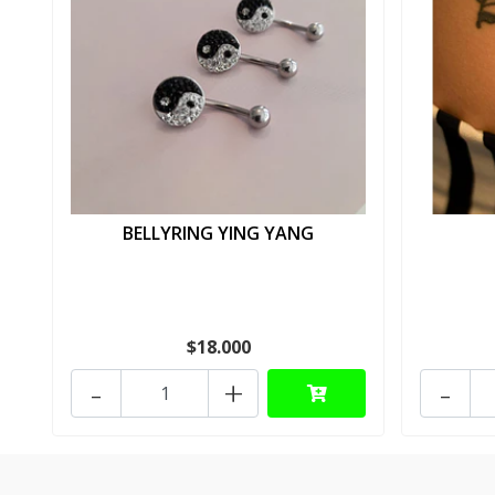
BELLYRING YING YANG
$18.000
-
+
-