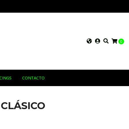
0
RCINGS
CONTACTO
 CLÁSICO