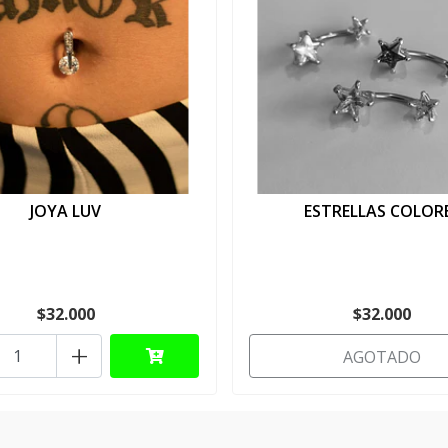
JOYA LUV
ESTRELLAS COLOR
$32.000
$32.000
+
AGOTADO