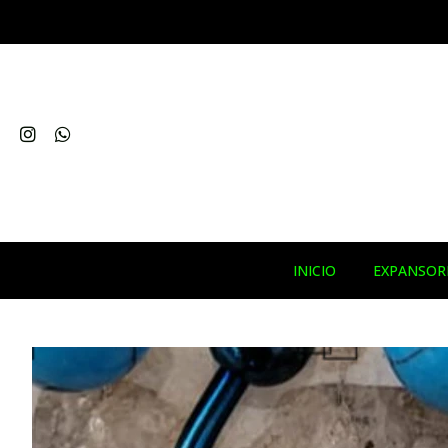
INICIO
EXPANSOR