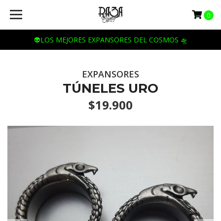
0
👽LOS MEJORES EXPANSORES DEL COSMOS 🛸
EXPANSORES
TÚNELES URO
$19.900