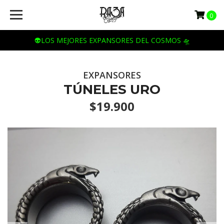
0
👽LOS MEJORES EXPANSORES DEL COSMOS 🛸
EXPANSORES
TÚNELES URO
$19.900