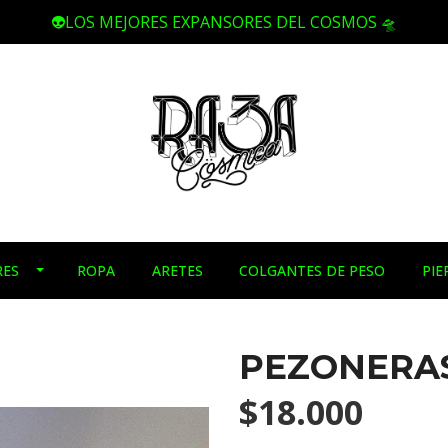
👽LOS MEJORES EXPANSORES DEL COSMOS 🛸
RES
ROPA
ARETES
COLGANTES DE PESO
PIE
PEZONERAS
$18.000