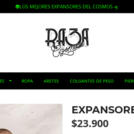
👽LOS MEJORES EXPANSORES DEL COSMOS 🛸
ES
ROPA
ARETES
COLGANTES DE PESO
PIE
EXPANSORE
$23.900